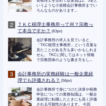
長税理士を含めて従業員は2、3名と
いうような小規模会計事務所までい
ろんなものがあります...
ＴＫＣ税理士事務所って何？宗教っ
て本当ですか？
(63pv)
会計事務所の求人を見ていると、
「TKC税理士事務所」という言葉を
見たことがある方も多いかもしれま
せん。 TKCに関してはネット情報
で宗教団体のような書き方をし...
会計事務所の実務経験は一般企業経
理でも評価される？
(56pv)
会計事務所で身につけた決算や税務
申告についての業務知識は、一般企
業経理に転職したときにも高く評価
される可能性があります。 今回