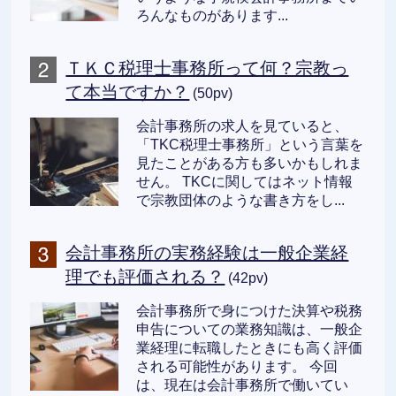
ろんなものがあります...
ＴＫＣ税理士事務所って何？宗教っ
て本当ですか？
(50pv)
会計事務所の求人を見ていると、
「TKC税理士事務所」という言葉を
見たことがある方も多いかもしれま
せん。 TKCに関してはネット情報
で宗教団体のような書き方をし...
会計事務所の実務経験は一般企業経
理でも評価される？
(42pv)
会計事務所で身につけた決算や税務
申告についての業務知識は、一般企
業経理に転職したときにも高く評価
される可能性があります。 今回
は、現在は会計事務所で働いてい