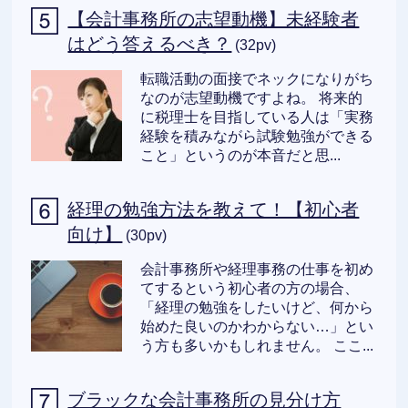
【会計事務所の志望動機】未経験者
はどう答えるべき？
(32pv)
転職活動の面接でネックになりがち
なのが志望動機ですよね。 将来的
に税理士を目指している人は「実務
経験を積みながら試験勉強ができる
こと」というのが本音だと思...
経理の勉強方法を教えて！【初心者
向け】
(30pv)
会計事務所や経理事務の仕事を初め
てするという初心者の方の場合、
「経理の勉強をしたいけど、何から
始めた良いのかわからない…」とい
う方も多いかもしれません。 ここ...
ブラックな会計事務所の見分け方