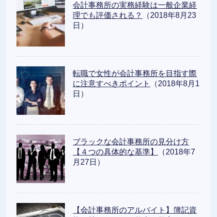
会計事務所の実務経験は一般企業経
理でも評価される？
（2018年8月23
日）
転職で女性が会計事務所を目指す際
に注意すべきポイント
（2018年8月1
日）
ブラックな会計事務所の見分け方
【４つの具体的な基準】
（2018年7
月27日）
【会計事務所のアルバイト】簿記資